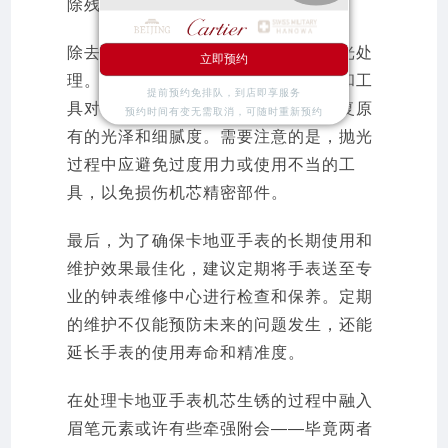
除残留的化学品。
除去锈迹后，下一步是对机芯进行抛光处
立即预约
理。这一步骤需要使用专业的抛光剂和工
提前预约免排队，到店即享服务
具对机芯表面进行抛光处理，使其恢复原
预约时间有变无需取消，可随时重新预约
有的光泽和细腻度。需要注意的是，抛光
过程中应避免过度用力或使用不当的工
具，以免损伤机芯精密部件。
最后，为了确保卡地亚手表的长期使用和
维护效果最佳化，建议定期将手表送至专
业的钟表维修中心进行检查和保养。定期
的维护不仅能预防未来的问题发生，还能
延长手表的使用寿命和精准度。
在处理卡地亚手表机芯生锈的过程中融入
眉笔元素或许有些牵强附会——毕竟两者